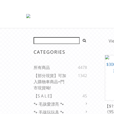
Vi
CATEGORIES
所有商品
4478
【部分現貨】可加
1342
入購物車商品=門
市現貨呦!
【s A L E】
45
🐾 毛孩愛漂亮 🐾
【$1
《9
🐾 毛孩玩玩具 🐾