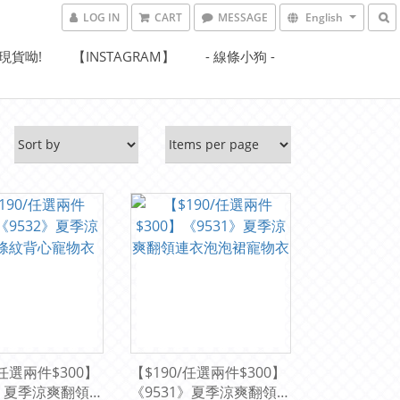
LOG IN
CART
MESSAGE
English
現貨呦!
【INSTAGRAM】
- 線條小狗 -
/任選兩件$300】
【$190/任選兩件$300】
2》夏季涼爽翻領條
《9531》夏季涼爽翻領連