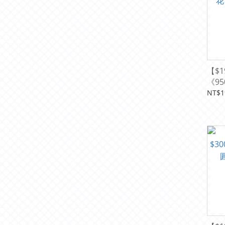
【$1
《9
公主
NT$1