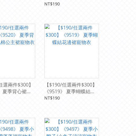
物衣
衣泡泡裙寵物衣
NT$190
/任選兩件$300】
【$190/任選兩件$300】
0》 夏季背心裙透
《9519》 夏季蝴蝶結花
裙寵物衣
邊裙寵物衣
NT$190