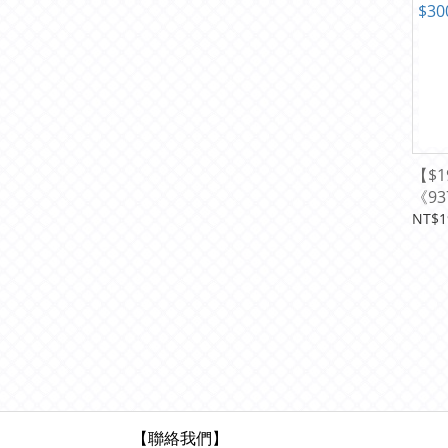
【$1
《9
衣
NT$1
【聯絡我們】