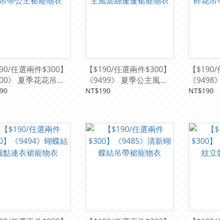
90/任選兩件$300】
【$190/任選兩件$300】
【$190
500》 夏季花花吊帶
《9499》 夏季公主風蕾
《949
裙寵物衣
絲蓬蓬裙寵物衣
帶蓬蓬裙
90
NT$190
NT$190