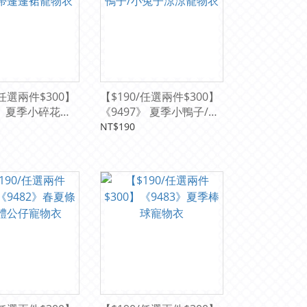
/任選兩件$300】
【$190/任選兩件$300】
8》 夏季小碎花吊
《9497》 夏季小鴨子/小
寵物衣
兔子涼涼寵物衣
NT$190