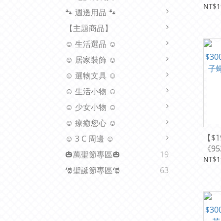
寵物
NT$1
🐾 週邊用品 🐾
【主題商品】
☺ 生活選品 ☺
☺ 居家裝飾 ☺
☺ 選物文具 ☺
☺ 生活小物 ☺
☺ 少女小物 ☺
☺ 療癒您心 ☺
【$1
☺ 3 C 周邊 ☺
《9
🎃萬聖節專區🎃
19
結公
NT$1
🎅聖誕節專區🎅
63