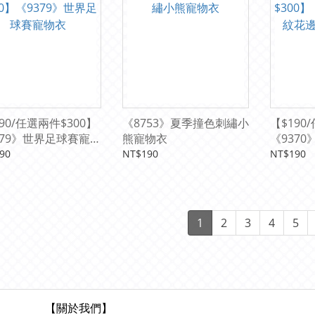
90/任選兩件$300】
《8753》夏季撞色刺繡小
【$190
379》世界足球賽寵物
熊寵物衣
《937
情侶寵物
90
NT$190
NT$190
1
2
3
4
5
【關於我們】