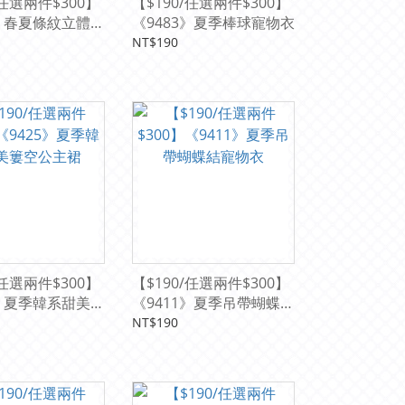
/任選兩件$300】
【$190/任選兩件$300】
2》春夏條紋立體公
《9483》夏季棒球寵物衣
NT$190
/任選兩件$300】
【$190/任選兩件$300】
5》夏季韓系甜美簍
《9411》夏季吊帶蝴蝶結
寵物衣
NT$190