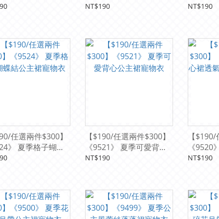
衣
透氣冰絲寵物衣
紋背心寵
90
NT$190
NT$190
90/任選兩件$300】
【$190/任選兩件$300】
【$190
524》 夏季格子蝴蝶
《9521》 夏季可愛背心
《952
主裙寵物衣
公主裙寵物衣
氣棉公主
90
NT$190
NT$190