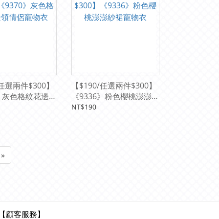
/任選兩件$300】
【$190/任選兩件$300】
0》灰色格紋花邊領
《9336》粉色櫻桃澎澎紗
衣
裙寵物衣
NT$190
»
【顧客服務】