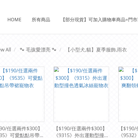
HOME
所有商品
【部分現貨】可加入購物車商品=門市
ew All
🐾 毛孩愛漂亮 🐾
【小型犬,貓】夏季服飾,雨衣
90/任選兩件$300】
【$190/任選兩件$300】
【$190
535》可愛點點吊帶裙
《9315》外出運動型撞色
《953