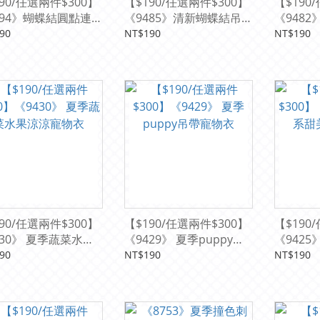
90/任選兩件$300】
【$190/任選兩件$300】
【$190
494》蝴蝶結圓點連衣
《9485》清新蝴蝶結吊帶
《948
物衣
裙寵物衣
仔寵物衣
90
NT$190
NT$190
90/任選兩件$300】
【$190/任選兩件$300】
【$190
430》 夏季蔬菜水果
《9429》 夏季puppy吊
《942
寵物衣
帶寵物衣
空公主裙
90
NT$190
NT$190