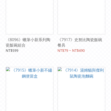
《8096》蠟筆小新系列陶
《7917》史努比陶瓷飯碗
瓷飯碗組合
餐具
NT$599
NT$79 ~ NT$490