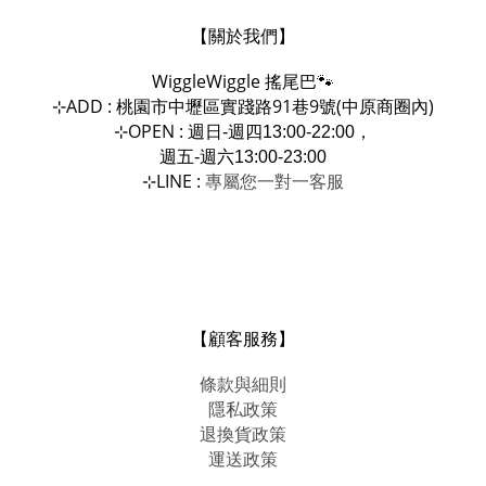
【關於我們】
WiggleWiggle
搖尾巴🐾
ADD : 桃園市中壢區實踐路91巷9號(中原商圈內)
⊹
OPEN :
⊹
週日-週四13:00-22:00，
週五-週六13:00-23:00
LINE :
專屬您一對一
⊹
客服
【顧客服務】
條款與細則
隱私政策
退換貨政策
運送政策