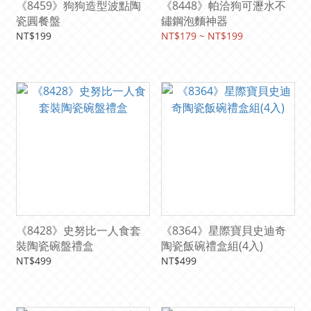
《8459》狗狗造型波點陶
《8448》帕洽狗可瀝水不
瓷圓餐盤
鏽鋼泡麵神器
NT$199
NT$179 ~ NT$199
《8428》史努比一人食套
《8364》星際寶貝史迪奇
裝陶瓷碗盤禮盒
陶瓷飯碗禮盒組(4入)
NT$499
NT$499