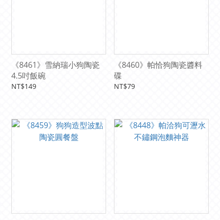
《8461》雪納瑞小狗陶瓷
《8460》帕恰狗陶瓷醬料
4.5吋飯碗
碟
NT$149
NT$79