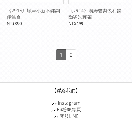
《7915》蠟筆小新不鏽鋼
《7914》湯姆貓與傑利鼠
便當盒
陶瓷泡麵碗
NT$390
NT$499
1
2
【聯絡我們】
⸝⸝
Instagram
⸝⸝
FB粉絲專頁
⸝⸝
客服
LINE