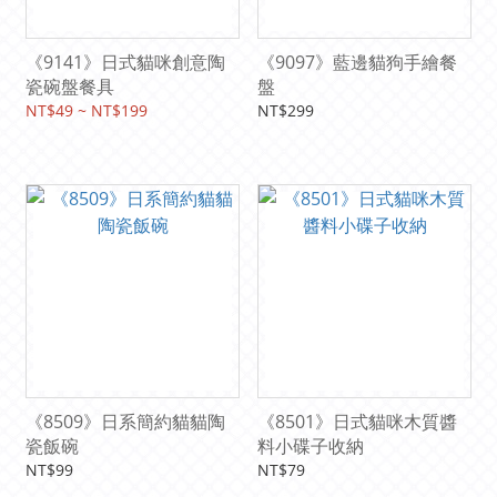
《9141》日式貓咪創意陶
《9097》藍邊貓狗手繪餐
瓷碗盤餐具
盤
NT$49 ~ NT$199
NT$299
《8509》日系簡約貓貓陶
《8501》日式貓咪木質醬
瓷飯碗
料小碟子收納
NT$99
NT$79