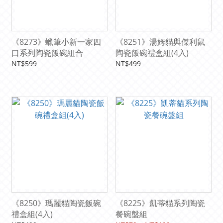
《8273》蠟筆小新一家四
《8251》湯姆貓與傑利鼠
口系列陶瓷飯碗組合
陶瓷飯碗禮盒組(4入)
NT$599
NT$499
《8250》瑪麗貓陶瓷飯碗
《8225》凱蒂貓系列陶瓷
禮盒組(4入)
餐碗盤組