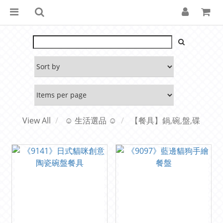
View All
☺ 生活選品 ☺
【餐具】鍋,碗,盤,碟