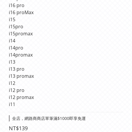
i16 pro
i16 proMax
i15
i15pro
i15promax
i14
i14pro
i14promax
i13
i13 pro
i13 promax
i12
i12 pro
i12 promax
i11
全店，網路商商店單筆滿$1000即享免運
NT$139