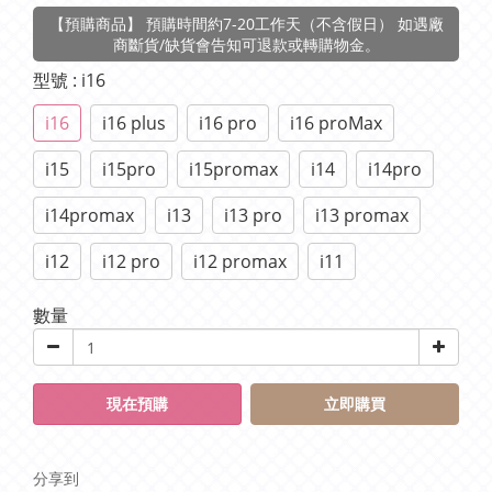
【預購商品】 預購時間約7-20工作天（不含假日） 如遇廠
商斷貨/缺貨會告知可退款或轉購物金。
型號
: i16
i16
i16 plus
i16 pro
i16 proMax
i15
i15pro
i15promax
i14
i14pro
i14promax
i13
i13 pro
i13 promax
i12
i12 pro
i12 promax
i11
數量
現在預購
立即購買
分享到