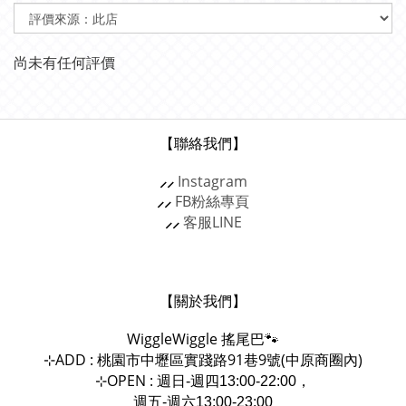
尚未有任何評價
【聯絡我們】
⸝⸝
Instagram
⸝⸝
FB粉絲專頁
⸝⸝
客服
LINE
【關於我們】
WiggleWiggle
搖尾巴🐾
ADD : 桃園市中壢區實踐路91巷9號(中原商圈內)
⊹
OPEN :
⊹
週日-週四13:00-22:00，
週五-週六13:00-23:00