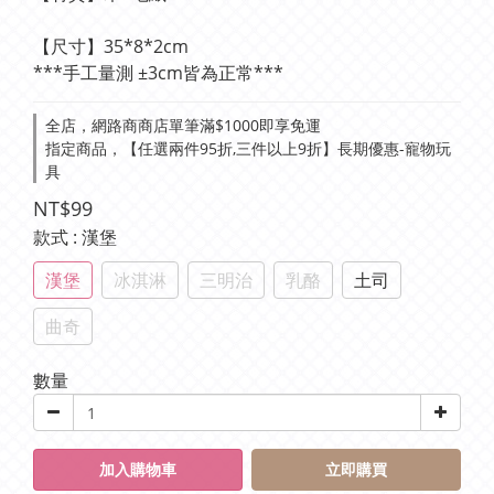
【尺寸】35*8*2cm 
***手工量測 ±3cm皆為正常***
全店，網路商商店單筆滿$1000即享免運
指定商品，【任選兩件95折,三件以上9折】長期優惠-寵物玩
具
NT$99
款式
: 漢堡
漢堡
冰淇淋
三明治
乳酪
土司
曲奇
數量
加入購物車
立即購買