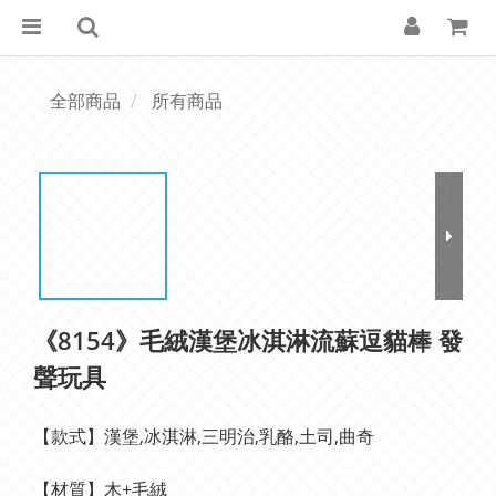
全部商品
所有商品
《8154》毛絨漢堡冰淇淋流蘇逗貓棒 發
聲玩具
【款式】漢堡,冰淇淋,三明治,乳酪,土司,曲奇
【材質】木+毛絨