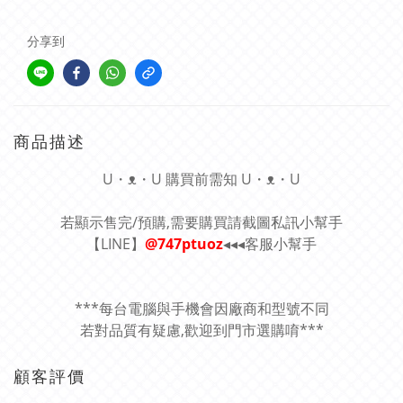
分享到
商品描述
U・ᴥ・U 購買前需知 U・ᴥ・U
若顯示售完/預購,需要購買請截圖私訊小幫手
【LINE】
@747ptuoz
◂◂◂客服小幫手
***每台電腦與手機會因廠商和型號不同
若對品質有疑慮,歡迎到門市選購唷***
顧客評價