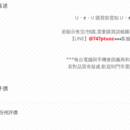
描述
U・ᴥ・U 購買前需知 U・
若顯示售完/預購,需要購買請截
【LINE】
@747ptuoz
◂◂◂客
***每台電腦與手機會因廠商
若對品質有疑慮,歡迎到門市選購
評價
任何評價