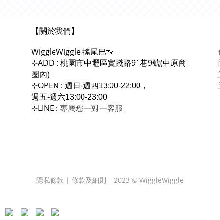
【關於我們】
WiggleWiggle
搖尾巴🐾
ADD : 桃園市中壢區實踐路91巷9號(中原商
⊹
圈內)
OPEN :
⊹
週日-週四13:00-22:00，
週五-週六13:00-23:00
LINE :
專屬您一對一
⊹
客服
隱私條款 | 條款及細則 | 2023 © WiggleWiggle