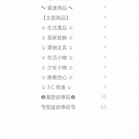
🐾 週邊用品 🐾
【主題商品】
☺ 生活選品 ☺
☺ 居家裝飾 ☺
☺ 選物文具 ☺
☺ 生活小物 ☺
☺ 少女小物 ☺
☺ 療癒您心 ☺
☺ 3 C 周邊 ☺
🎃萬聖節專區🎃
19
🎅聖誕節專區🎅
63