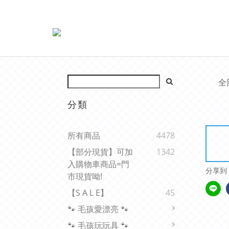
全
分類
所有商品
4478
【部分現貨】可加
1342
入購物車商品=門
分享到
市現貨呦!
【s A L E】
45
🐾 毛孩愛漂亮 🐾
🐾 毛孩玩玩具 🐾