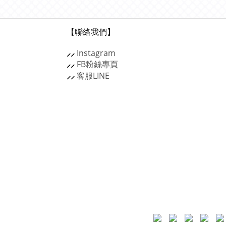
【聯絡我們】
⸝⸝
Instagram
⸝⸝
FB粉絲專頁
⸝⸝
客服
LINE