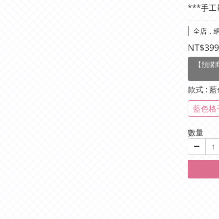
***手工
全店，網
NT$399
【預購商
款式
: 
藍色格
數量