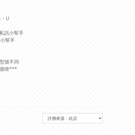
ᴥ・U
圖私訊小幫手
服小幫手
和型號不同
唷***