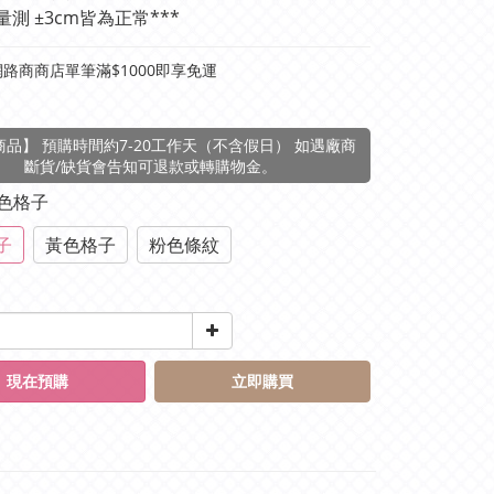
量測 ±3cm皆為正常***
路商商店單筆滿$1000即享免運
品】 預購時間約7-20工作天（不含假日） 如遇廠商
斷貨/缺貨會告知可退款或轉購物金。
藍色格子
子
黃色格子
粉色條紋
現在預購
立即購買