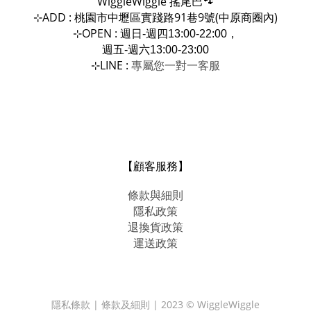
WiggleWiggle
搖尾巴🐾
ADD : 桃園市中壢區實踐路91巷9號(中原商圈內)
⊹
OPEN :
⊹
週日-週四13:00-22:00，
週五-週六13:00-23:00
LINE :
專屬您一對一
⊹
客服
【顧客服務】
條款與細則
隱私政策
退換貨政策
運送政策
隱私條款 | 條款及細則 | 2023 © WiggleWiggle