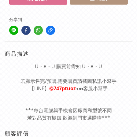
分享到
商品描述
U・ᴥ・U 購買前需知 U・ᴥ・U
若顯示售完/預購,需要購買請截圖私訊小幫手
【LINE】
@747ptuoz
◂◂◂客服小幫手
***每台電腦與手機會因廠商和型號不同
若對品質有疑慮,歡迎到門市選購唷***
顧客評價