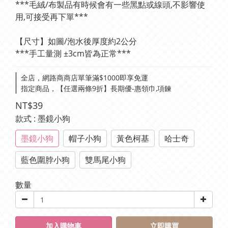
***毛絨/布製品有時候會有一些黑點或線頭,不影響使
用,可接受再下單***
【尺寸】如圖/泡水後厚度約2公分
***手工量測 ±3cm皆為正常***
全店，網路商商店單筆滿$1000即享免運
指定商品，【任選兩條9折】長期優-惠領巾,項鍊
NT$39
款式
: 墨鏡小狗
墨鏡小狗
帽子小狗
黃色柯基
哈士奇
藍色圍脖小狗
雙馬尾小狗
數量
加入購物車
立即購買