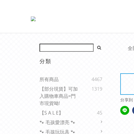
全
分類
所有商品
4467
【部分現貨】可加
1319
入購物車商品=門
分享到
市現貨呦!
【s A L E】
45
🐾 毛孩愛漂亮 🐾
🐾 毛孩玩玩具 🐾