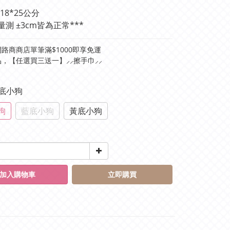
18*25公分
量測 ±3cm皆為正常***
路商商店單筆滿$1000即享免運
，【任選買三送一】⸝⸝擦手巾⸝⸝
棕底小狗
狗
藍底小狗
黃底小狗
加入購物車
立即購買