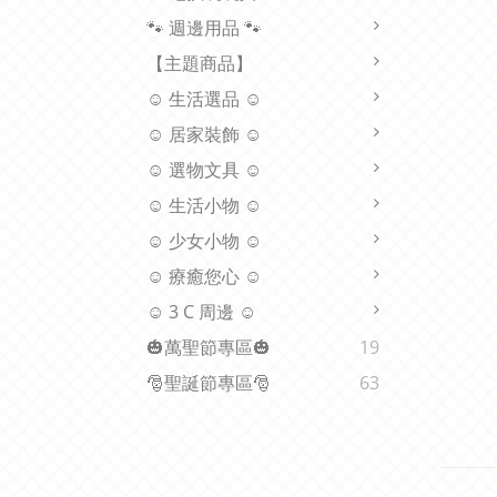
🐾 週邊用品 🐾
【主題商品】
☺ 生活選品 ☺
☺ 居家裝飾 ☺
☺ 選物文具 ☺
☺ 生活小物 ☺
☺ 少女小物 ☺
☺ 療癒您心 ☺
☺ 3 C 周邊 ☺
🎃萬聖節專區🎃
19
🎅聖誕節專區🎅
63