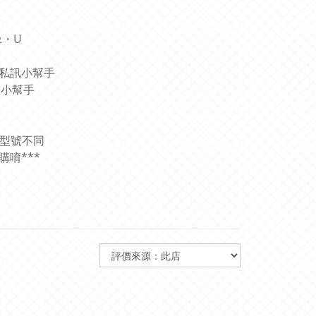
ᴥ・U
圖私訊小幫手
服小幫手
和型號不同
唷***