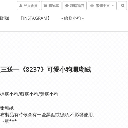
登入會員
購物車
聯絡我們
繁體中文
貨呦!
【INSTAGRAM】
- 線條小狗 -
三送一《8237》可愛小狗珊瑚絨
巾
棕底小狗/藍底小狗/黃底小狗
珊瑚絨
絨/布製品有時候會有一些黑點或線頭,不影響使用,
下單***