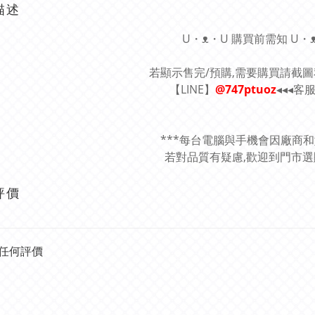
描述
U・ᴥ・U 購買前需知 U・
若顯示售完/預購,需要購買請截
【LINE】
@747ptuoz
◂◂◂客
***每台電腦與手機會因廠商
若對品質有疑慮,歡迎到門市選購
評價
任何評價