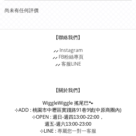
尚未有任何評價
【聯絡我們】
⸝⸝
Instagram
⸝⸝
FB粉絲專頁
⸝⸝
客服
LINE
【關於我們】
WiggleWiggle
搖尾巴🐾
ADD : 桃園市中壢區實踐路91巷9號(中原商圈內)
⊹
OPEN :
⊹
週日-週四13:00-22:00，
週五-週六13:00-23:00
LINE :
專屬您一對一
⊹
客服