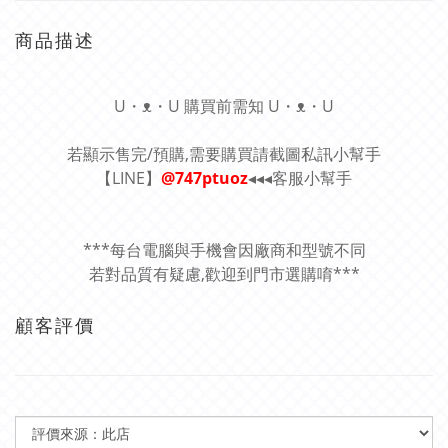
商品描述
U・ᴥ・U 購買前需知 U・ᴥ・U
若顯示售完/預購,需要購買請截圖私訊小幫手
【LINE】
@747ptuoz
◂◂◂客服小幫手
***每台電腦與手機會因廠商和型號不同
若對品質有疑慮,歡迎到門市選購唷***
顧客評價