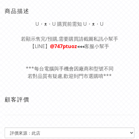
商品描述
U・ᴥ・U 購買前需知 U・ᴥ・U
若顯示售完/預購,需要購買請截圖私訊小幫手
【LINE】
@747ptuoz
◂◂◂客服小幫手
***每台電腦與手機會因廠商和型號不同
若對品質有疑慮,歡迎到門市選購唷***
顧客評價