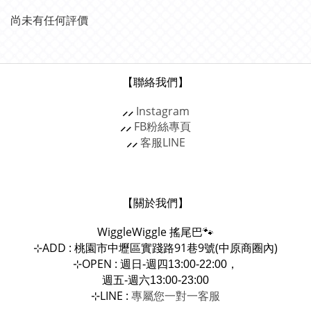
尚未有任何評價
【聯絡我們】
⸝⸝
Instagram
⸝⸝
FB粉絲專頁
⸝⸝
客服
LINE
【關於我們】
WiggleWiggle
搖尾巴🐾
ADD : 桃園市中壢區實踐路91巷9號(中原商圈內)
⊹
OPEN :
⊹
週日-週四13:00-22:00，
週五-週六13:00-23:00
LINE :
專屬您一對一
⊹
客服