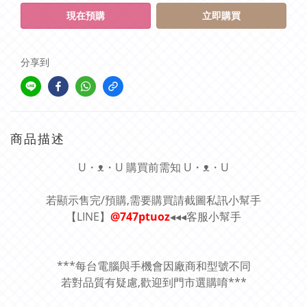
現在預購
立即購買
分享到
商品描述
U・ᴥ・U 購買前需知 U・ᴥ・U
若顯示售完/預購,需要購買請截圖私訊小幫手
【LINE】
@747ptuoz
◂◂◂客服小幫手
***每台電腦與手機會因廠商和型號不同
若對品質有疑慮,歡迎到門市選購唷***