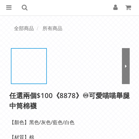
全部商品
所有商品
任選兩個$100《8878》♾️可愛喵喵舉腿
中筒棉襪
【顏色】黑色/灰色/藍色/白色
【材質】棉