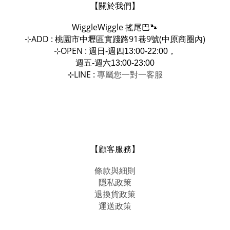
【關於我們】
WiggleWiggle
搖尾巴🐾
ADD : 桃園市中壢區實踐路91巷9號(中原商圈內)
⊹
OPEN :
⊹
週日-週四13:00-22:00，
週五-週六13:00-23:00
LINE :
專屬您一對一
⊹
客服
【顧客服務】
條款與細則
隱私政策
退換貨政策
運送政策