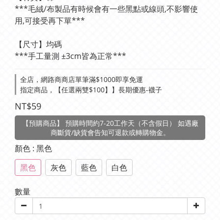
***毛絨/布製品有時候會有一些黑點或線頭,不影響使
用,可接受再下單***
【尺寸】均碼
***手工量測 ±3cm皆為正常***
全店，網路商商店單筆滿$1000即享免運
指定商品，【任選兩雙$100】】長期優惠-襪子
NT$59
【預購商品】 預購時間約7-20工作天（不含假日） 如遇廠
商斷貨/缺貨會告知可退款或轉購物金。
顏色
: 黑色
黑色
灰色
藍色
白色
數量