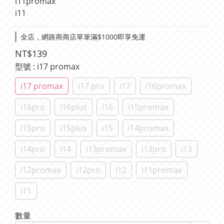
i11promax 
i11
全店，網路商商店單筆滿$1000即享免運
NT$139
型號
: i17 promax
i17 promax
i17 pro
i17
i16promax
i16pro
i16plus
i16
i15promax
i15pro
i15plus
i15
i14promax
i14pro
i14
i13promax
i13pro
i13
i12promax
i12pro
i12
i11promax
i11
數量