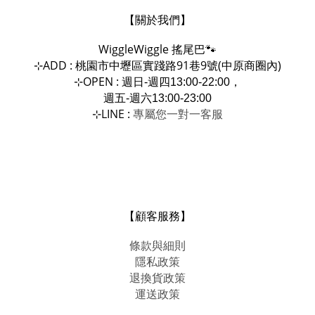
【關於我們】
WiggleWiggle
搖尾巴🐾
ADD : 桃園市中壢區實踐路91巷9號(中原商圈內)
⊹
OPEN :
⊹
週日-週四13:00-22:00，
週五-週六13:00-23:00
LINE :
專屬您一對一
⊹
客服
【顧客服務】
條款與細則
隱私政策
退換貨政策
運送政策