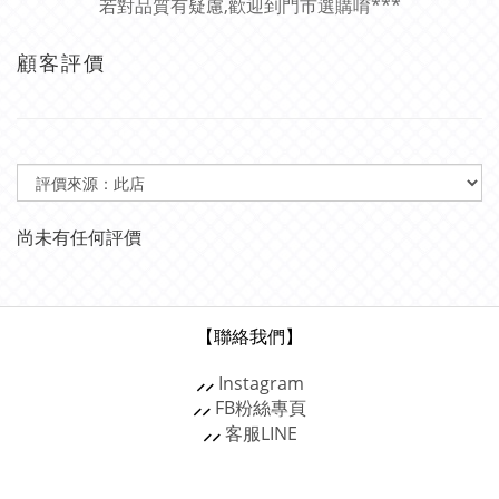
若對品質有疑慮,歡迎到門市選購唷***
顧客評價
尚未有任何評價
【聯絡我們】
⸝⸝
Instagram
⸝⸝
FB粉絲專頁
⸝⸝
客服
LINE