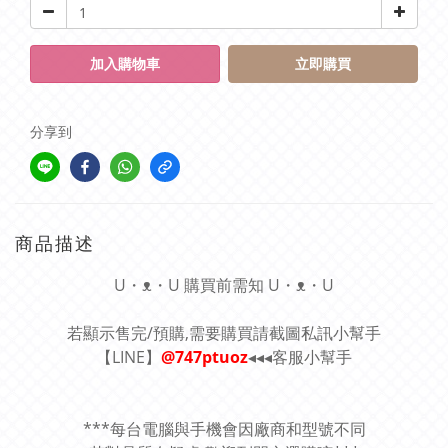
加入購物車
立即購買
分享到
商品描述
U・ᴥ・U 購買前需知 U・ᴥ・U
若顯示售完/預購,需要購買請截圖私訊小幫手
【LINE】
@747ptuoz
◂◂◂客服小幫手
***每台電腦與手機會因廠商和型號不同