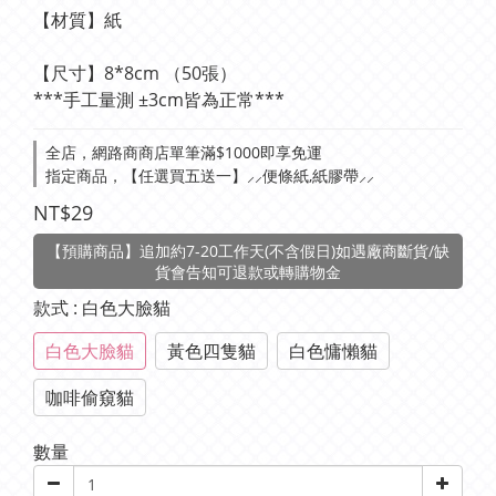
【材質】紙
【尺寸】8*8cm （50張）
***手工量測 ±3cm皆為正常***
全店，網路商商店單筆滿$1000即享免運
指定商品，【任選買五送一】⸝⸝便條紙,紙膠帶⸝⸝
NT$29
【預購商品】追加約7-20工作天(不含假日)如遇廠商斷貨/缺
貨會告知可退款或轉購物金
款式
: 白色大臉貓
白色大臉貓
黃色四隻貓
白色慵懶貓
咖啡偷窺貓
數量