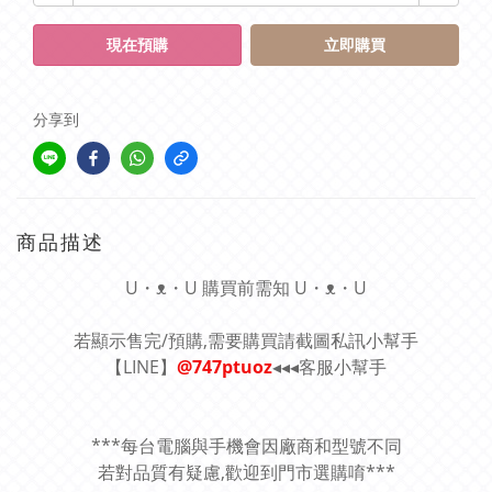
現在預購
立即購買
分享到
商品描述
U・ᴥ・U 購買前需知 U・ᴥ・U
若顯示售完/預購,需要購買請截圖私訊小幫手
【LINE】
@747ptuoz
◂◂◂客服小幫手
***每台電腦與手機會因廠商和型號不同
若對品質有疑慮,歡迎到門市選購唷***