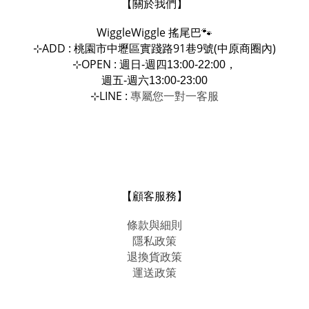
【關於我們】
WiggleWiggle
搖尾巴🐾
ADD : 桃園市中壢區實踐路91巷9號(中原商圈內)
⊹
OPEN :
⊹
週日-週四13:00-22:00，
週五-週六13:00-23:00
LINE :
專屬您一對一
⊹
客服
【顧客服務】
條款與細則
隱私政策
退換貨政策
運送政策