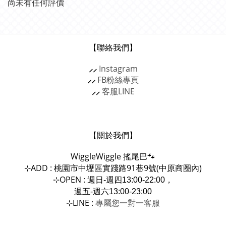
尚未有任何評價
【聯絡我們】
⸝⸝
Instagram
⸝⸝
FB粉絲專頁
⸝⸝
客服
LINE
【關於我們】
WiggleWiggle
搖尾巴🐾
ADD : 桃園市中壢區實踐路91巷9號(中原商圈內)
⊹
OPEN :
⊹
週日-週四13:00-22:00，
週五-週六13:00-23:00
LINE :
專屬您一對一
⊹
客服