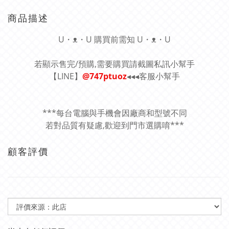
商品描述
U・ᴥ・U 購買前需知 U・ᴥ・U
若顯示售完/預購,需要購買請截圖私訊小幫手
【LINE】
@747ptuoz
◂◂◂客服小幫手
***每台電腦與手機會因廠商和型號不同
若對品質有疑慮,歡迎到門市選購唷***
顧客評價