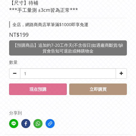
【尺寸】待補
***手工量測 ±3cm皆為正常***
全店，網路商商店單筆滿$1000即享免運
NT$199
【預購商品】追加約7-20工作天(不含假日)如遇廠商斷貨/缺
貨會告知可退款或轉購物金
數量
現在預購
立即購買
分享到