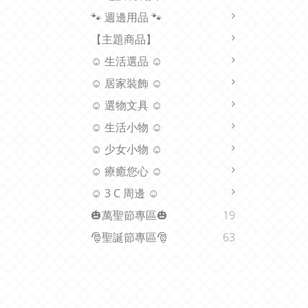
🐾 週邊用品 🐾
【主題商品】
☺ 生活選品 ☺
☺ 居家裝飾 ☺
☺ 選物文具 ☺
☺ 生活小物 ☺
☺ 少女小物 ☺
☺ 療癒您心 ☺
☺ 3 C 周邊 ☺
🎃萬聖節專區🎃
19
🎅聖誕節專區🎅
63