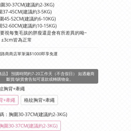
圍30-37CM(建議約2-3KG)
37-45CM(建議約3-5KG)
45-52CM(建議約6-10KG)
52-60CM(建議約10-15KG)
要視每隻毛孩的胖瘦還是會有所差異的呦~
 ±3cm皆為正常
路商商店單筆滿$1000即享免運
品】 預購時間約7-20工作天（不含假日） 如遇廠商
斷貨/缺貨會告知可退款或轉購物金。
條紋胸背+牽繩
背+牽繩
格紋胸背+牽繩
XS碼：胸圍30-37CM(建議約2-3KG)
胸圍30-37CM(建議約2-3KG)