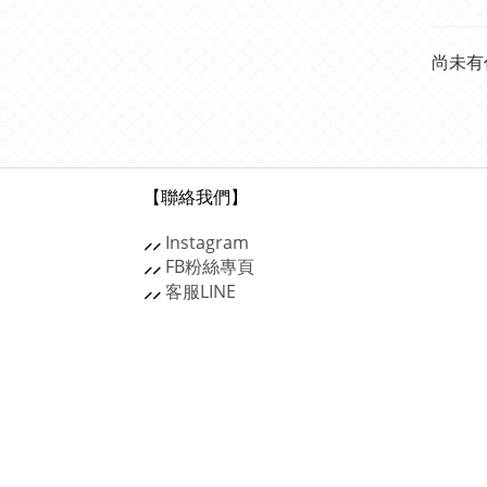
尚未有
【聯絡我們】
⸝⸝
Instagram
⸝⸝
FB粉絲專頁
⸝⸝
客服
LINE