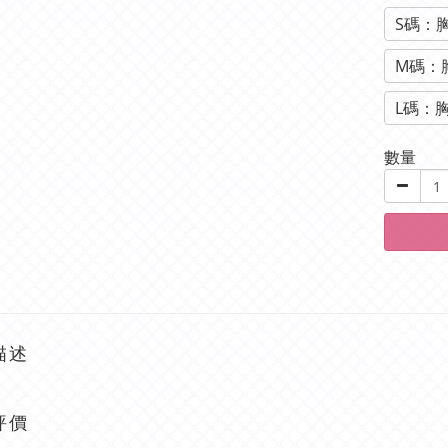
S碼：胸
M碼：胸
L碼：胸
數量
描述
評價