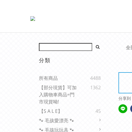
全
分類
所有商品
4488
【部分現貨】可加
1362
入購物車商品=門
分享到
市現貨呦!
【s A L E】
45
🐾 毛孩愛漂亮 🐾
🐾 毛孩玩玩具 🐾