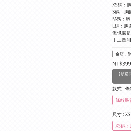
XS碼：胸
S碼：胸圍
M碼：胸圍
L碼：胸圍
但也還是
手工量測
全店，網
NT$399
【預購商
款式
: 
條紋胸
尺寸
: 
XS碼：