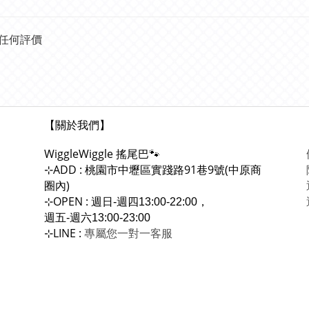
任何評價
【關於我們】
WiggleWiggle
搖尾巴🐾
ADD : 桃園市中壢區實踐路91巷9號(中原商
⊹
圈內)
OPEN :
⊹
週日-週四13:00-22:00，
週五-週六13:00-23:00
LINE :
專屬您一對一
⊹
客服