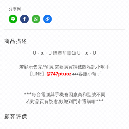
分享到
商品描述
U・ᴥ・U 購買前需知 U・ᴥ・U
若顯示售完/預購,需要購買請截圖私訊小幫手
【LINE】
@747ptuoz
◂◂◂客服小幫手
***每台電腦與手機會因廠商和型號不同
若對品質有疑慮,歡迎到門市選購唷***
顧客評價