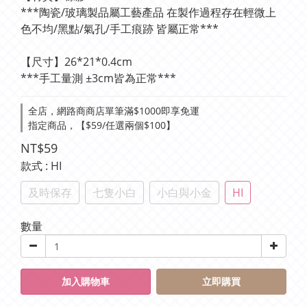
***陶瓷/玻璃製品屬工藝產品 在製作過程存在輕微上
色不均/黑點/氣孔/手工痕跡 皆屬正常***
【尺寸】26*21*0.4cm
***手工量測 ±3cm皆為正常***
全店，網路商商店單筆滿$1000即享免運
指定商品，【$59/任選兩個$100】
NT$59
款式
: HI
及時保存
七隻小白
小白與小金
HI
數量
加入購物車
立即購買