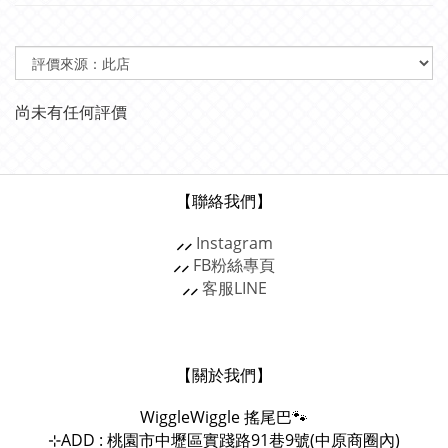
尚未有任何評價
【聯絡我們】
⸝⸝
Instagram
⸝⸝
FB粉絲專頁
⸝⸝
客服
LINE
【關於我們】
WiggleWiggle
搖尾巴🐾
ADD : 桃園市中壢區實踐路91巷9號(中原商圈內)
⊹