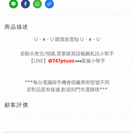
商品描述
U・ᴥ・U 購買前需知 U・ᴥ・U
若顯示售完/預購,需要購買請截圖私訊小幫手
【LINE】
@747ptuoz
◂◂◂客服小幫手
***每台電腦與手機會因廠商和型號不同
若對品質有疑慮,歡迎到門市選購唷***
顧客評價