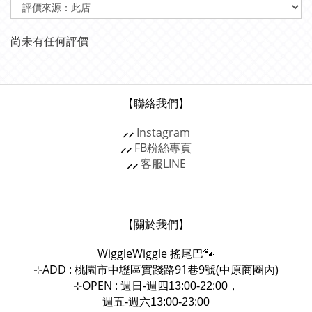
尚未有任何評價
【聯絡我們】
⸝⸝
Instagram
⸝⸝
FB粉絲專頁
⸝⸝
客服
LINE
【關於我們】
WiggleWiggle
搖尾巴🐾
ADD : 桃園市中壢區實踐路91巷9號(中原商圈內)
⊹
OPEN :
⊹
週日-週四13:00-22:00，
週五-週六13:00-23:00