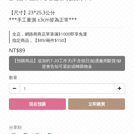
【尺寸】23*25.3公分
***手工量測 ±3cm皆為正常***
全店，網路商商店單筆滿$1000即享免運
指定商品，【$89/兩件$150】
NT$89
【預購商品】追加約7-20工作天(不含假日)如遇廠商斷貨/缺
貨會告知可退款或轉購物金
數量
現在預購
立即購買
分享到