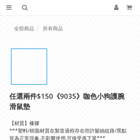
全部商品
所有商品
任選兩件$150《9035》咖色小狗護腕
滑鼠墊
【材質】橡膠
***塑料/樹脂材質在製造過程存在些許髮絲紋路/黑點
皆為正常現象,不影響使用,可接受再下單***