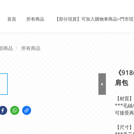
首頁
所有商品
【部分現貨】可加入購物車商品=門市現
部商品
所有商品
《91
肩包
【材質】
***毛
可接受再
【尺寸】3