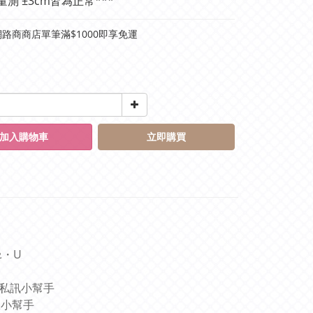
量測 ±3cm皆為正常***
路商商店單筆滿$1000即享免運
加入購物車
立即購買
ᴥ・U
圖私訊小幫手
服小幫手