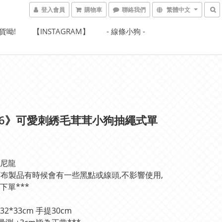
登入會員
購物車
聯絡我們
繁體中文
貨呦!
【INSTAGRAM】
- 線條小狗 -
86》可愛刺綉毛茸茸小狗抽繩式單
尼龍
絨/布製品有時候會有一些黑點或線頭,不影響使用,
下單***
2*33cm 手提30cm