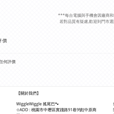
***每台電腦與手機會因廠商
若對品質有疑慮,歡迎到門市選購
評價
任何評價
【關於我們】
WiggleWiggle
搖尾巴🐾
ADD : 桃園市中壢區實踐路91巷9號(中原商
⊹