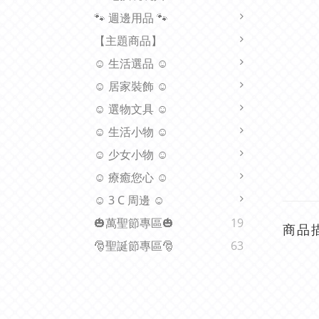
🐾 週邊用品 🐾
【主題商品】
☺ 生活選品 ☺
☺ 居家裝飾 ☺
☺ 選物文具 ☺
☺ 生活小物 ☺
☺ 少女小物 ☺
☺ 療癒您心 ☺
☺ 3 C 周邊 ☺
🎃萬聖節專區🎃
19
商品
🎅聖誕節專區🎅
63