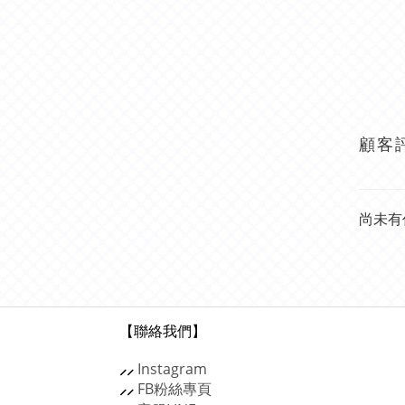
顧客
尚未有
【聯絡我們】
⸝⸝
Instagram
⸝⸝
FB粉絲專頁