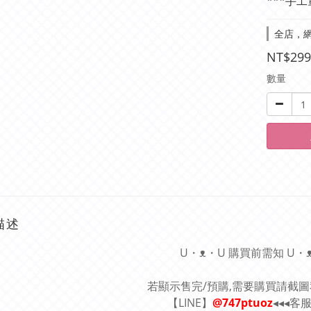
***手工
全店，網
NT$299
數量
描述
U・ᴥ・U 購買前需知 U・
若顯示售完/預購,需要購買請截
【LINE】
@747ptuoz
◂◂◂客