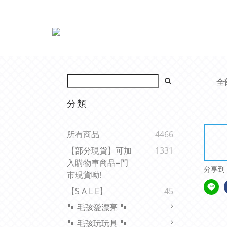
全
分類
所有商品
4466
【部分現貨】可加
1331
入購物車商品=門
分享到
市現貨呦!
【s A L E】
45
🐾 毛孩愛漂亮 🐾
🐾 毛孩玩玩具 🐾