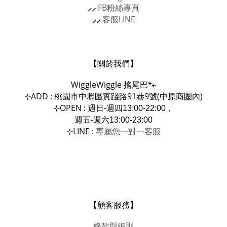
⸝⸝
FB粉絲專頁
⸝⸝
客服
LINE
【關於我們】
WiggleWiggle
搖尾巴🐾
ADD : 桃園市中壢區實踐路91巷9號(中原商圈內)
⊹
OPEN :
⊹
週日-週四13:00-22:00，
週五-週六13:00-23:00
LINE :
專屬您一對一
⊹
客服
【顧客服務】
條款與細則