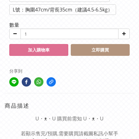
L號：胸圍47cm/背長35cm（建議4.5-6.5kg）
數量
加入購物車
立即購買
分享到
商品描述
U・ᴥ・U 購買前需知 U・ᴥ・U
若顯示售完/預購,需要購買請截圖私訊小幫手