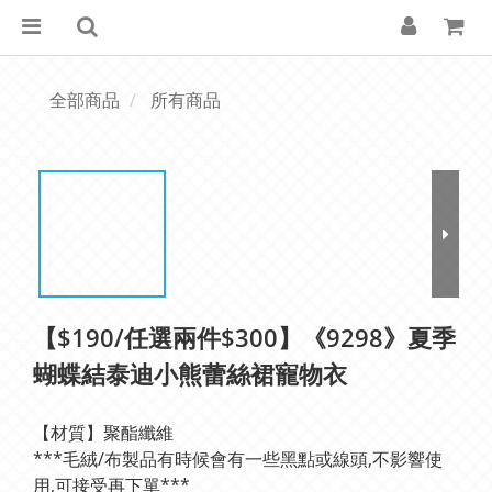
全部商品
所有商品
【$190/任選兩件$300】《9298》夏季
蝴蝶結泰迪小熊蕾絲裙寵物衣
【材質】聚酯纖維
***毛絨/布製品有時候會有一些黑點或線頭,不影響使
用,可接受再下單***