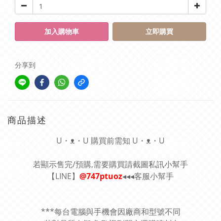
加入購物車
立即購買
分享到
商品描述
U・ᴥ・U 購買前需知 U・ᴥ・U
若顯示售完/預購,需要購買請截圖私訊小幫手
【LINE】
@747ptuoz
◂◂◂客服小幫手
***每台電腦與手機會因廠商和型號不同