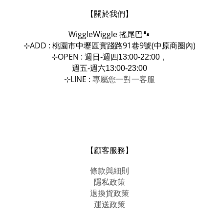
【關於我們】
WiggleWiggle
搖尾巴🐾
ADD : 桃園市中壢區實踐路91巷9號(中原商圈內)
⊹
OPEN :
⊹
週日-週四13:00-22:00，
週五-週六13:00-23:00
LINE :
專屬您一對一
⊹
客服
【顧客服務】
條款與細則
隱私政策
退換貨政策
運送政策