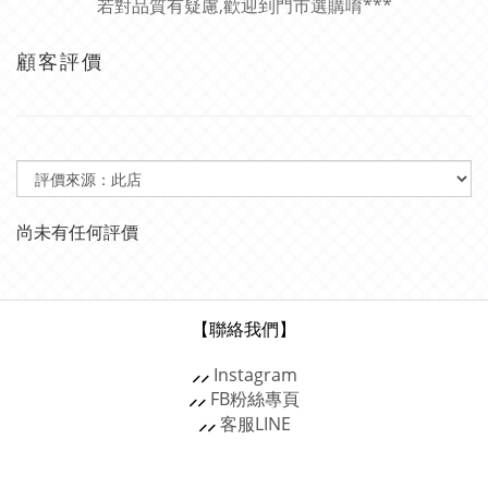
若對品質有疑慮,歡迎到門市選購唷***
顧客評價
尚未有任何評價
【聯絡我們】
⸝⸝
Instagram
⸝⸝
FB粉絲專頁
⸝⸝
客服
LINE