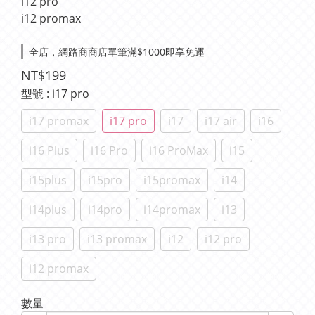
i12 pro
i12 promax
全店，網路商商店單筆滿$1000即享免運
NT$199
型號
: i17 pro
i17 promax
i17 pro
i17
i17 air
i16
i16 Plus
i16 Pro
i16 ProMax
i15
i15plus
i15pro
i15promax
i14
i14plus
i14pro
i14promax
i13
i13 pro
i13 promax
i12
i12 pro
i12 promax
數量