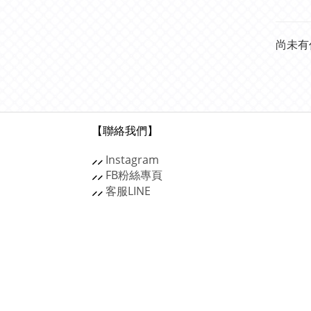
尚未有
【聯絡我們】
⸝⸝
Instagram
⸝⸝
FB粉絲專頁
⸝⸝
客服
LINE