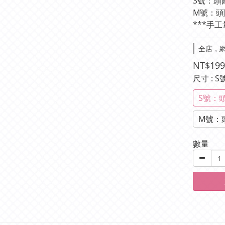
S號：頭圍
M號：頭圍
***手工
全店，網
NT$199
尺寸
: 
S號：頭
M號：頭
數量