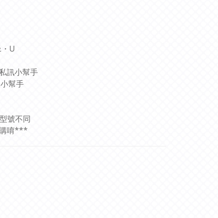
ᴥ・U
圖私訊小幫手
服小幫手
和型號不同
唷***