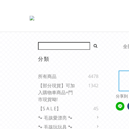
全
分類
所有商品
4478
【部分現貨】可加
1342
入購物車商品=門
分享到
市現貨呦!
【s A L E】
45
🐾 毛孩愛漂亮 🐾
🐾 毛孩玩玩具 🐾