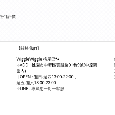
任何評價
【關於我們】
WiggleWiggle
搖尾巴🐾
ADD : 桃園市中壢區實踐路91巷9號(中原商
⊹
圈內)
OPEN :
⊹
週日-週四13:00-22:00，
週五-週六13:00-23:00
LINE :
專屬您一對一
⊹
客服