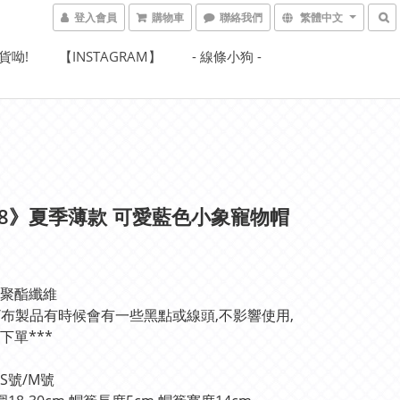
登入會員
購物車
聯絡我們
繁體中文
貨呦!
【INSTAGRAM】
- 線條小狗 -
48》夏季薄款 可愛藍色小象寵物帽
聚酯纖維
絨/布製品有時候會有一些黑點或線頭,不影響使用,
下單***
S號/M號