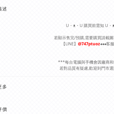
描述
U・ᴥ・U 購買前需知 U・
若顯示售完/預購,需要購買請截
【LINE】
@747ptuoz
◂◂◂客
***每台電腦與手機會因廠商
若對品質有疑慮,歡迎到門市選購
更多
評價