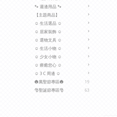
🐾 週邊用品 🐾
【主題商品】
☺ 生活選品 ☺
☺ 居家裝飾 ☺
☺ 選物文具 ☺
☺ 生活小物 ☺
☺ 少女小物 ☺
☺ 療癒您心 ☺
☺ 3 C 周邊 ☺
🎃萬聖節專區🎃
19
🎅聖誕節專區🎅
63