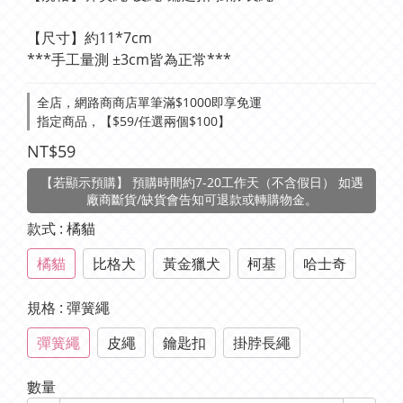
【尺寸】約11*7cm
***手工量測 ±3cm皆為正常***
全店，網路商商店單筆滿$1000即享免運
指定商品，【$59/任選兩個$100】
NT$59
【若顯示預購】 預購時間約7-20工作天（不含假日） 如遇
廠商斷貨/缺貨會告知可退款或轉購物金。
款式
: 橘貓
橘貓
比格犬
黃金獵犬
柯基
哈士奇
規格
: 彈簧繩
彈簧繩
皮繩
鑰匙扣
掛脖長繩
數量