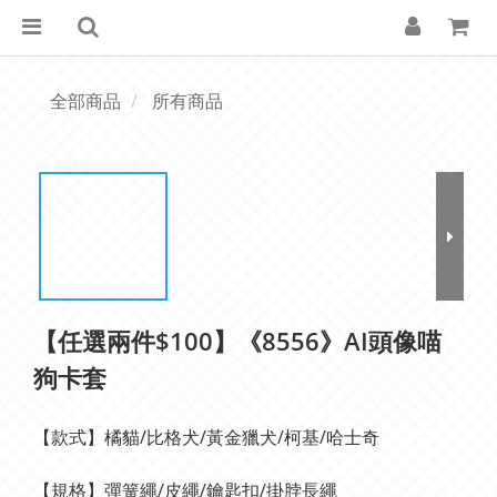
全部商品
所有商品
【任選兩件$100】《8556》AI頭像喵
狗卡套
【款式】橘貓/比格犬/黃金獵犬/柯基/哈士奇
【規格】彈簧繩/皮繩/鑰匙扣/掛脖長繩