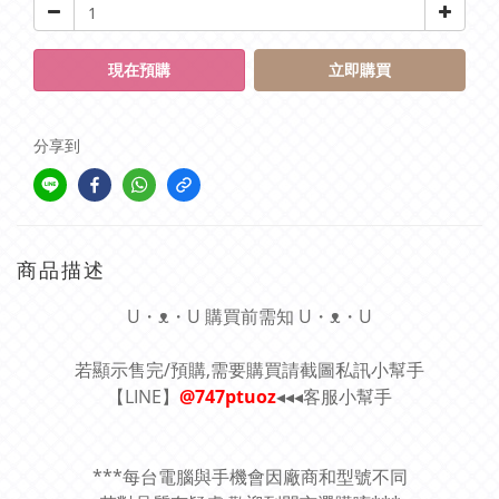
現在預購
立即購買
分享到
商品描述
U・ᴥ・U 購買前需知 U・ᴥ・U
若顯示售完/預購,需要購買請截圖私訊小幫手
【LINE】
@747ptuoz
◂◂◂客服小幫手
***每台電腦與手機會因廠商和型號不同