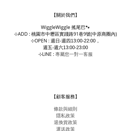
【關於我們】
WiggleWiggle
搖尾巴🐾
ADD : 桃園市中壢區實踐路91巷9號(中原商圈內)
⊹
OPEN :
⊹
週日-週四13:00-22:00，
週五-週六13:00-23:00
LINE :
專屬您一對一
⊹
客服
【顧客服務】
條款與細則
隱私政策
退換貨政策
運送政策