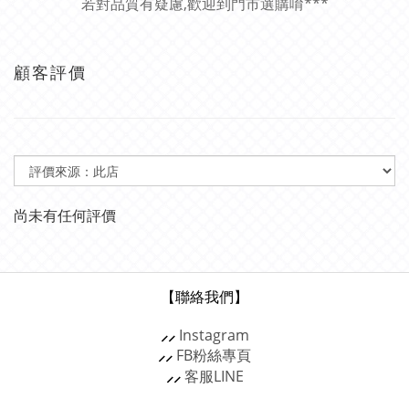
若對品質有疑慮,歡迎到門市選購唷***
顧客評價
尚未有任何評價
【聯絡我們】
⸝⸝
Instagram
⸝⸝
FB粉絲專頁
⸝⸝
客服
LINE