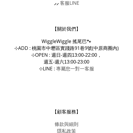
⸝⸝
客服
LINE
【關於我們】
WiggleWiggle
搖尾巴🐾
ADD : 桃園市中壢區實踐路91巷9號(中原商圈內)
⊹
OPEN :
⊹
週日-週四13:00-22:00，
週五-週六13:00-23:00
LINE :
專屬您一對一
⊹
客服
【顧客服務】
條款與細則
隱私政策