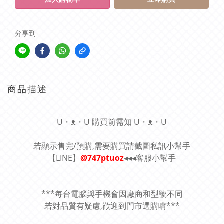
分享到
商品描述
U・ᴥ・U 購買前需知 U・ᴥ・U
若顯示售完/預購,需要購買請截圖私訊小幫手
【LINE】
@747ptuoz
◂◂◂客服小幫手
***每台電腦與手機會因廠商和型號不同
若對品質有疑慮,歡迎到門市選購唷***