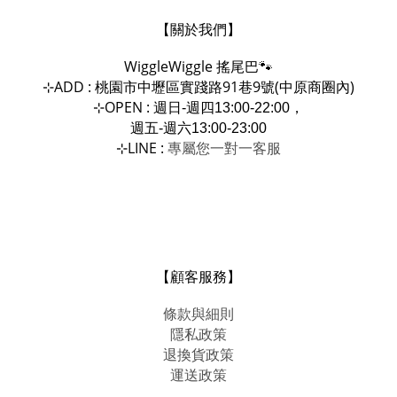
【關於我們】
WiggleWiggle
搖尾巴🐾
ADD : 桃園市中壢區實踐路91巷9號(中原商圈內)
⊹
OPEN :
⊹
週日-週四13:00-22:00，
週五-週六13:00-23:00
LINE :
專屬您一對一
⊹
客服
【顧客服務】
條款與細則
隱私政策
退換貨政策
運送政策