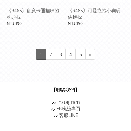
《9466》創意卡通貓咪抱
《9465》可愛抱抱小狗玩
枕頭枕
偶抱枕
NT$390
NT$390
1
2
3
4
5
»
【聯絡我們】
⸝⸝
Instagram
⸝⸝
FB粉絲專頁
⸝⸝
客服
LINE