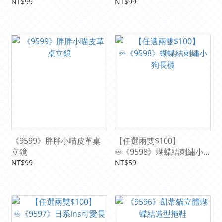
NT$99
NT$99
《9599》胖胖小喵皮革桌
【任選兩雙$100】
立鏡
♾️《9598》蝴蝶結刺繡小
狗長襪
NT$99
NT$59