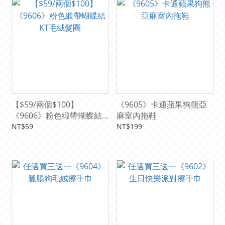
【$59/兩個$100】
《9605》卡通蘋果狗熊亞
《9606》粉色緞帶蝴蝶結
麻室內拖鞋
KT毛絨髮圈
NT$59
NT$199