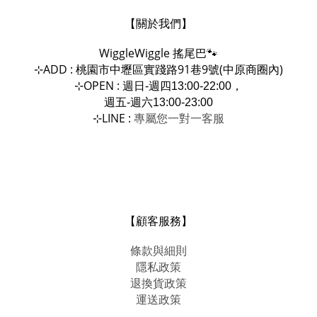
【關於我們】
WiggleWiggle
搖尾巴🐾
ADD : 桃園市中壢區實踐路91巷9號(中原商圈內)
⊹
OPEN :
⊹
週日-週四13:00-22:00，
週五-週六13:00-23:00
LINE :
專屬您一對一
⊹
客服
【顧客服務】
條款與細則
隱私政策
退換貨政策
運送政策