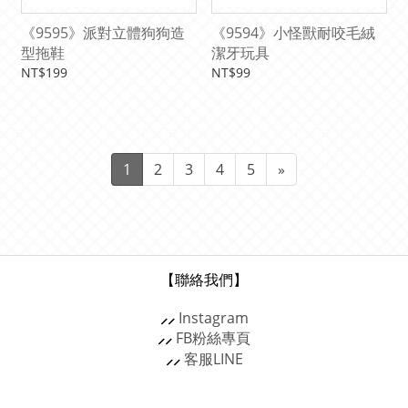
《9595》派對立體狗狗造
《9594》小怪獸耐咬毛絨
型拖鞋
潔牙玩具
NT$199
NT$99
1
2
3
4
5
»
【聯絡我們】
⸝⸝
Instagram
⸝⸝
FB粉絲專頁
⸝⸝
客服
LINE