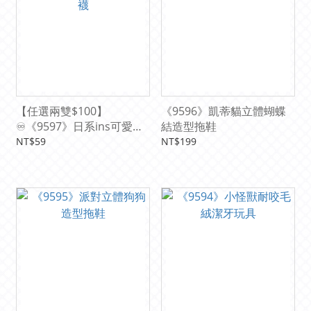
【任選兩雙$100】
《9596》凱蒂貓立體蝴蝶
♾️《9597》日系ins可愛長
結造型拖鞋
襪
NT$59
NT$199