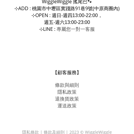
WiggleWiggle
搖尾巴🐾
ADD : 桃園市中壢區實踐路91巷9號(中原商圈內)
⊹
OPEN :
⊹
週日-週四13:00-22:00，
週五-週六13:00-23:00
LINE :
專屬您一對一
⊹
客服
【顧客服務】
條款與細則
隱私政策
退換貨政策
運送政策
隱私條款 | 條款及細則 | 2023 © WiggleWiggle