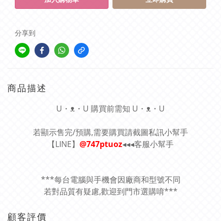
分享到
商品描述
U・ᴥ・U 購買前需知 U・ᴥ・U
若顯示售完/預購,需要購買請截圖私訊小幫手
【LINE】
@747ptuoz
◂◂◂客服小幫手
***每台電腦與手機會因廠商和型號不同
若對品質有疑慮,歡迎到門市選購唷***
顧客評價