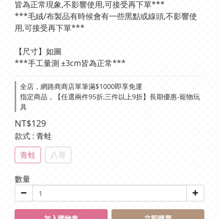
皆為正常現象,不影響使用,可接受再下單***
***毛絨/布製品有時候會有一些黑點或線頭,不影響使
用,可接受再下單***
【尺寸】如圖
***手工量測 ±3cm皆為正常***
全店，網路商商店單筆滿$1000即享免運
指定商品，【任選兩件95折,三件以上9折】長期優惠-寵物玩
具
NT$129
款式
: 青蛙
青蛙
八哥
數量
加入購物車
立即購買