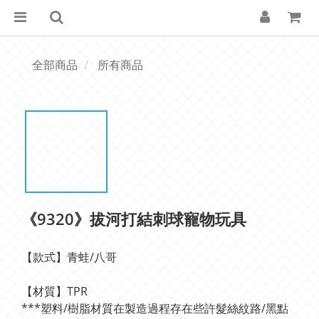
全部商品
所有商品
《9320》拔河打結刺球寵物玩具
【款式】青蛙/八哥
【材質】TPR
***塑料/樹脂材質在製造過程存在些許髮絲紋路/黑點