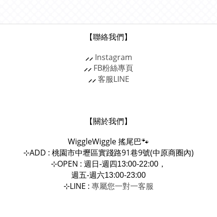
【聯絡我們】
⸝⸝
Instagram
⸝⸝
FB粉絲專頁
⸝⸝
客服
LINE
【關於我們】
WiggleWiggle
搖尾巴🐾
ADD : 桃園市中壢區實踐路91巷9號(中原商圈內)
⊹
OPEN :
⊹
週日-週四13:00-22:00，
週五-週六13:00-23:00
LINE :
專屬您一對一
⊹
客服