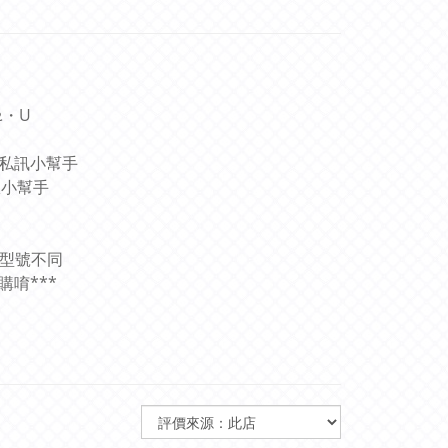
ᴥ・U
圖私訊小幫手
服小幫手
和型號不同
唷***