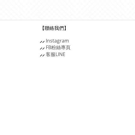
【聯絡我們】
⸝⸝
Instagram
⸝⸝
FB粉絲專頁
⸝⸝
客服
LINE