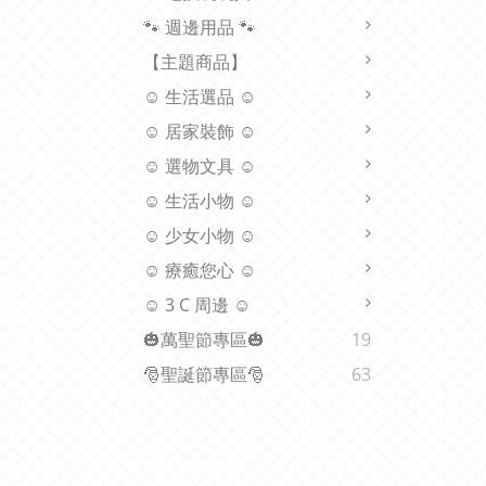
🐾 週邊用品 🐾
【主題商品】
☺ 生活選品 ☺
☺ 居家裝飾 ☺
☺ 選物文具 ☺
☺ 生活小物 ☺
☺ 少女小物 ☺
☺ 療癒您心 ☺
☺ 3 C 周邊 ☺
🎃萬聖節專區🎃
19
🎅聖誕節專區🎅
63