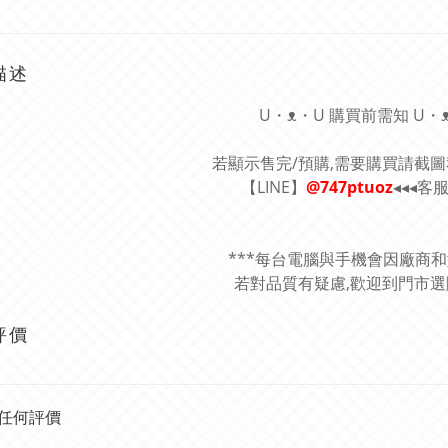
描述
U・ᴥ・U 購買前需知 U・
若顯示售完/預購,需要購買請截
【LINE】
@747ptuoz
◂◂◂客
***每台電腦與手機會因廠商
若對品質有疑慮,歡迎到門市選購
評價
任何評價