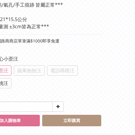
點/氣孔/手工痕跡 皆屬正常***
1*15.5公分
量測 ±3cm皆為正常***
路商商店單筆滿$1000即享免運
甜心小歪汪
歪汪
蘋果抱抱汪
電話喂喂汪
桃汪
加入購物車
立即購買