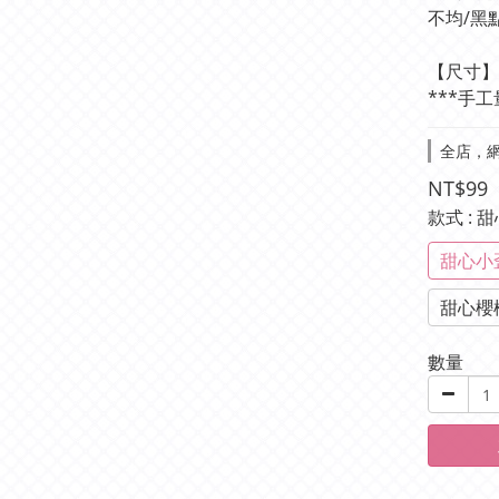
不均/黑
【尺寸】2
***手工
全店，網
NT$99
款式
: 
甜心小
甜心櫻
數量