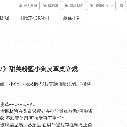
登入會員
購物車
聯絡我們
繁體中文
貨呦!
【INSTAGRAM】
- 線條小狗 -
67》甜美粉藍小狗皮革桌立鏡
甜心小歪汪/蘋果抱抱汪/電話喂喂汪/甜心櫻桃
革+PU/PS/PVC
料/樹脂材質在製造過程存在些許髮絲紋路/黑點皆
象,不影響使用,可接受再下單***
瓷/玻璃製品屬工藝產品 在製作過程存在輕微上色