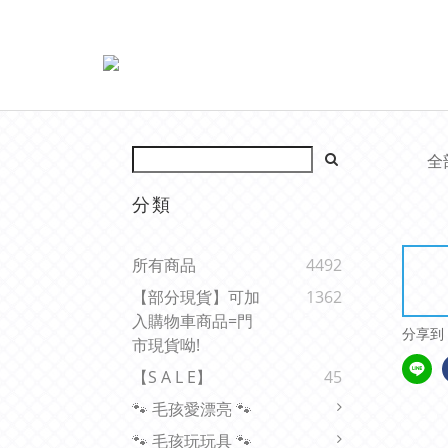
全
分類
所有商品
4492
【部分現貨】可加
1362
入購物車商品=門
分享到
市現貨呦!
【s A L E】
45
🐾 毛孩愛漂亮 🐾
🐾 毛孩玩玩具 🐾