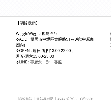
【關於我們】
WiggleWiggle
搖尾巴🐾
ADD : 桃園市中壢區實踐路91巷9號(中原商
⊹
圈內)
OPEN :
⊹
週日-週四13:00-22:00，
週五-週六13:00-23:00
LINE :
專屬您一對一
⊹
客服
隱私條款 | 條款及細則 | 2023 © WiggleWiggle