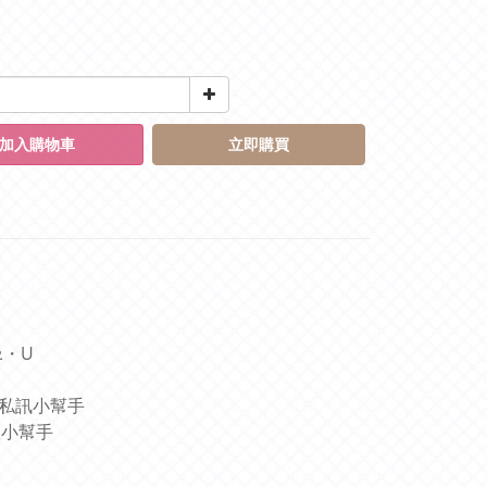
加入購物車
立即購買
ᴥ・U
圖私訊小幫手
服小幫手