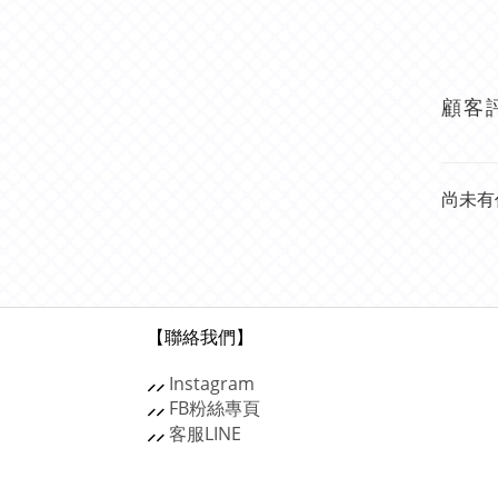
顧客
尚未有
【聯絡我們】
⸝⸝
Instagram
⸝⸝
FB粉絲專頁
⸝⸝
客服
LINE