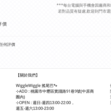
***每台電腦與手機會因廠商
若對品質有疑慮,歡迎到門市選購
評價
任何評價
【關於我們】
WiggleWiggle
搖尾巴🐾
ADD : 桃園市中壢區實踐路91巷9號(中原商
⊹
圈內)
OPEN :
⊹
週日-週四13:00-22:00，
週五-週六13:00-23:00