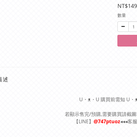
NT$149
數量
描述
U・ᴥ・U 購買前需知 U・
若顯示售完/預購,需要購買請截
【LINE】
@747ptuoz
◂◂◂客