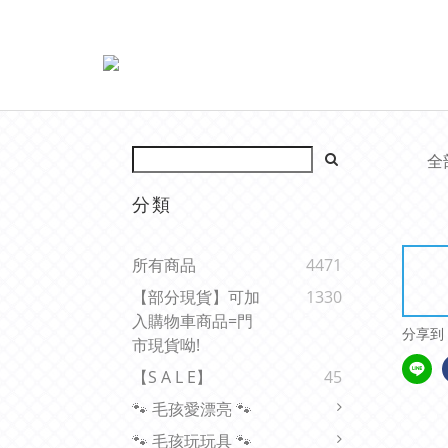
全
分類
所有商品
4471
【部分現貨】可加
1330
入購物車商品=門
分享到
市現貨呦!
【s A L E】
45
🐾 毛孩愛漂亮 🐾
🐾 毛孩玩玩具 🐾