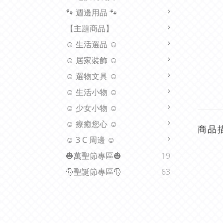
🐾 週邊用品 🐾
【主題商品】
☺ 生活選品 ☺
☺ 居家裝飾 ☺
☺ 選物文具 ☺
☺ 生活小物 ☺
☺ 少女小物 ☺
☺ 療癒您心 ☺
商品
☺ 3 C 周邊 ☺
🎃萬聖節專區🎃
19
🎅聖誕節專區🎅
63