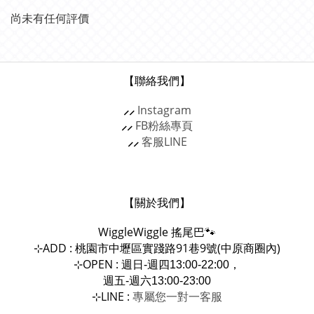
尚未有任何評價
【聯絡我們】
⸝⸝
Instagram
⸝⸝
FB粉絲專頁
⸝⸝
客服
LINE
【關於我們】
WiggleWiggle
搖尾巴🐾
ADD : 桃園市中壢區實踐路91巷9號(中原商圈內)
⊹
OPEN :
⊹
週日-週四13:00-22:00，
週五-週六13:00-23:00
LINE :
專屬您一對一
⊹
客服