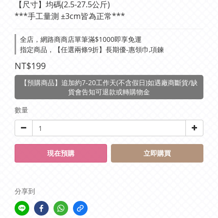
【尺寸】均碼(2.5-27.5公斤)
***手工量測 ±3cm皆為正常***
全店，網路商商店單筆滿$1000即享免運
指定商品，【任選兩條9折】長期優-惠領巾,項鍊
NT$199
【預購商品】追加約7-20工作天(不含假日)如遇廠商斷貨/缺
貨會告知可退款或轉購物金
數量
現在預購
立即購買
分享到