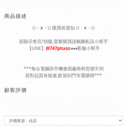
商品描述
U・ᴥ・U 購買前需知 U・ᴥ・U
若顯示售完/預購,需要購買請截圖私訊小幫手
【LINE】
@747ptuoz
◂◂◂客服小幫手
***每台電腦與手機會因廠商和型號不同
若對品質有疑慮,歡迎到門市選購唷***
顧客評價