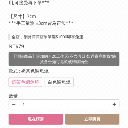
用,可接受再下單***
【尺寸】7cm
***手工量測 ±3cm皆為正常***
全店，網路商商店單筆滿$1000即享免運
NT$79
【預購商品】追加約7-20工作天(不含假日)如遇廠商斷貨/缺
貨會告知可退款或轉購物金
款式
: 奶茶色鯛魚燒
奶茶色鯛魚燒
白色鯛魚燒
數量
現在預購
立即購買