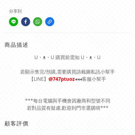
分享到
商品描述
U・ᴥ・U 購買前需知 U・ᴥ・U
若顯示售完/預購,需要購買請截圖私訊小幫手
【LINE】
@747ptuoz
◂◂◂客服小幫手
***每台電腦與手機會因廠商和型號不同
若對品質有疑慮,歡迎到門市選購唷***
顧客評價