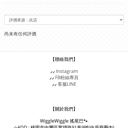
尚未有任何評價
【聯絡我們】
⸝⸝
Instagram
⸝⸝
FB粉絲專頁
⸝⸝
客服
LINE
【關於我們】
WiggleWiggle
搖尾巴🐾
ADD : 桃園市中壢區實踐路91巷9號(中原商圈內)
⊹