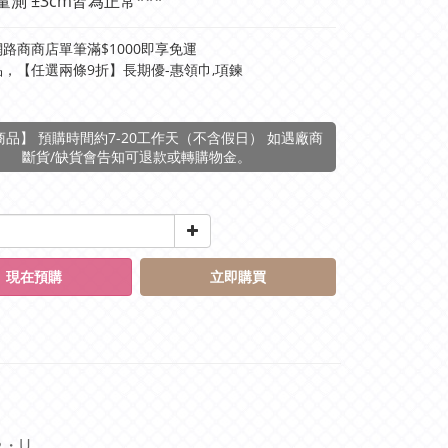
量測 ±3cm皆為正常***
路商商店單筆滿$1000即享免運
，【任選兩條9折】長期優-惠領巾,項鍊
品】 預購時間約7-20工作天（不含假日） 如遇廠商
斷貨/缺貨會告知可退款或轉購物金。
現在預購
立即購買
ᴥ・U