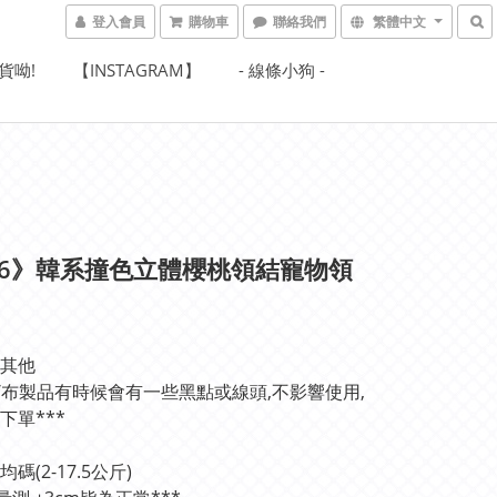
登入會員
購物車
聯絡我們
繁體中文
貨呦!
【INSTAGRAM】
- 線條小狗 -
26》韓系撞色立體櫻桃領結寵物領
其他
絨/布製品有時候會有一些黑點或線頭,不影響使用,
下單***
碼(2-17.5公斤)