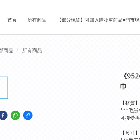
首頁
所有商品
【部分現貨】可加入購物車商品=門市現
部商品
所有商品
《95
巾
【材質】
***毛
可接受再
【尺寸】均