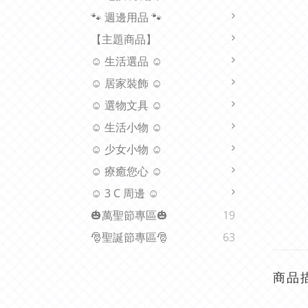
🐾 週邊用品 🐾
【主題商品】
☺ 生活選品 ☺
☺ 居家裝飾 ☺
☺ 選物文具 ☺
☺ 生活小物 ☺
☺ 少女小物 ☺
☺ 療癒您心 ☺
☺ 3 C 周邊 ☺
🎃萬聖節專區🎃
19
🎅聖誕節專區🎅
63
商品