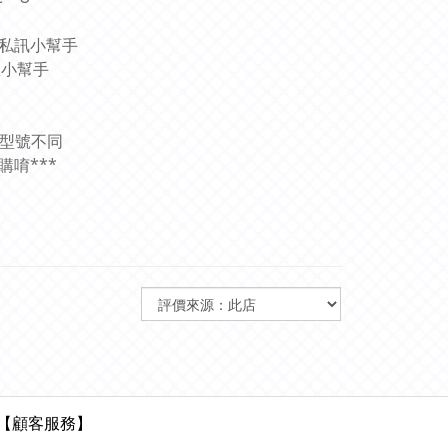
圖私訊小幫手
服小幫手
和型號不同
唷***
【顧客服務】