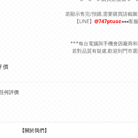
若顯示售完/預購,需要購買請截
【LINE】
@747ptuoz
◂◂◂客
***每台電腦與手機會因廠商
若對品質有疑慮,歡迎到門市選購
評價
任何評價
【關於我們】