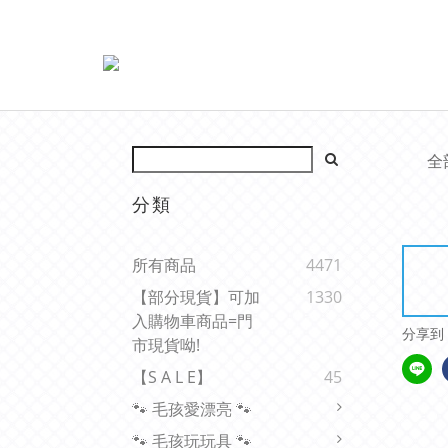
全
分類
所有商品
4471
【部分現貨】可加
1330
入購物車商品=門
分享到
市現貨呦!
【s A L E】
45
🐾 毛孩愛漂亮 🐾
🐾 毛孩玩玩具 🐾