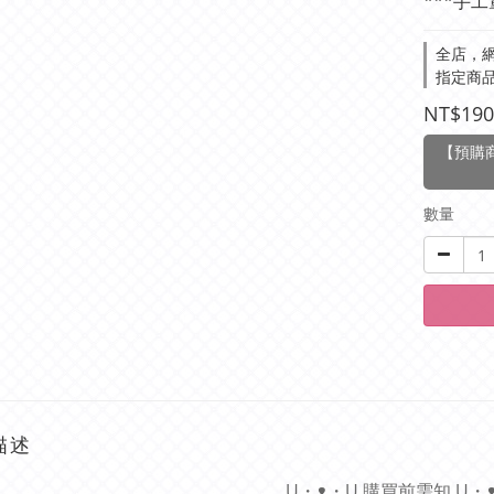
***手工
全店，網
指定商品
NT$190
【預購商
數量
描述
U・ᴥ・U 購買前需知 U・